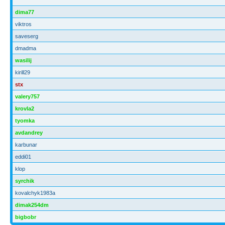
dima77
viktros
saveserg
dmadma
wasilij
kirill29
stx
valery757
krovla2
tyomka
avdandrey
karbunar
eddi01
klop
syrchik
kovalchyk1983a
dimak254dm
bigbobr