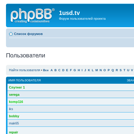
1usd.tv
Форум пользователей проекта
Список форумов
Пользователи
Найти пользователя
•
Все
A
B
C
D
E
F
G
H
I
J
K
L
M
N
O
P
Q
R
S
T
U
V
ИМЯ ПОЛЬЗОВАТЕЛЯ
ЗВА
Спутнег 1
serega
komp116
iks
bobby
mak65
repair