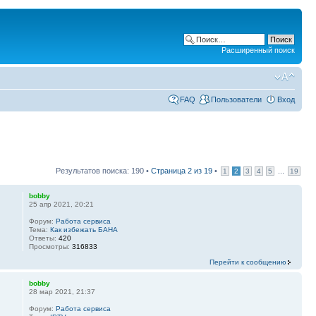
Расширенный поиск
FAQ
Пользователи
Вход
Результатов поиска: 190 •
Страница
2
из
19
•
...
1
2
3
4
5
19
bobby
25 апр 2021, 20:21
Форум:
Работа сервиса
Тема:
Как избежать БАНА
Ответы:
420
Просмотры:
316833
Перейти к сообщению
bobby
28 мар 2021, 21:37
Форум:
Работа сервиса