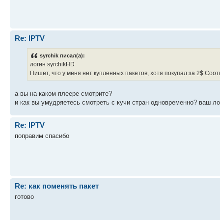
Re: IPTV
syrchik писал(а):
логин syrchikHD
Пишет, что у меня нет купленных пакетов, хотя покупал за 2$ Соо
а вы на каком плеере смотрите?
и как вы умудряетесь смотреть с кучи стран одновременно? ваш л
Re: IPTV
поправим спасибо
Re: как поменять пакет
готово