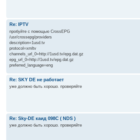
Re: IPTV
пробуйте с помощью CrossEPG
/usr/crossepg/providers
description=1usd.tv
protocol=xmltv
channels_url_0=http://1usd.tv/epg.dat.gz
epg_url_0=http://1usd.tv/epg.dat.gz
preferred_language=eng
Re: SKY DE не работает
уже должно быть хорошо. проверяйте
Re: Sky-DE каид 098С ( NDS )
уже должно быть хорошо. проверяйте