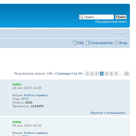
Расширенный поиск
FAQ
Пользователи
Вход
Результатов поиска: 190 •
Страница
4
из
19
•
...
1
2
3
4
5
6
7
19
bobby
24 июл 2020, 19:48
Форум:
Работа сервиса
Тема:
IPTV
Ответы:
2263
Просмотры:
1414450
Перейти к сообщению
bobby
08 июл 2020, 02:52
Форум:
Работа сервиса