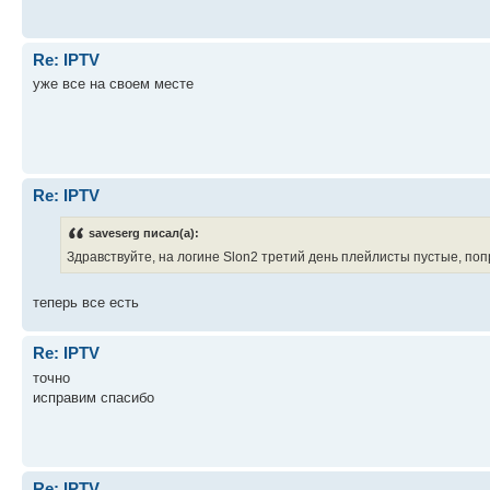
Re: IPTV
уже все на своем месте
Re: IPTV
saveserg писал(а):
Здравствуйте, на логине Slon2 третий день плейлисты пустые, поп
теперь все есть
Re: IPTV
точно
исправим спасибо
Re: IPTV