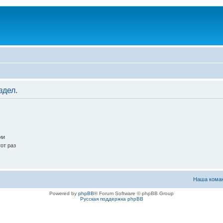
здел.
ии
от раз
Наша кома
Powered by
phpBB
® Forum Software © phpBB Group
Русская поддержка phpBB