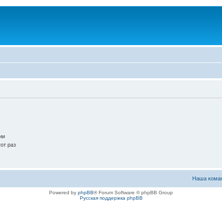
ии
от раз
Наша кома
Powered by
phpBB
® Forum Software © phpBB Group
Русская поддержка phpBB