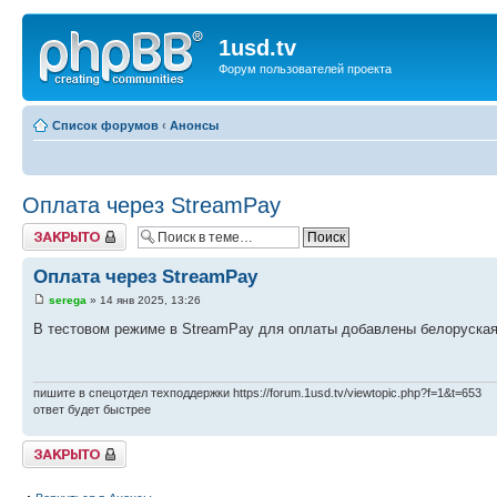
1usd.tv
Форум пользователей проекта
Список форумов
‹
Анонсы
Оплата через StreamPay
Закрыто
Оплата через StreamPay
serega
» 14 янв 2025, 13:26
В тестовом режиме в StreamPay для оплаты добавлены белоруская
пишите в спецотдел техподдержки https://forum.1usd.tv/viewtopic.php?f=1&t=653
ответ будет быстрее
Закрыто