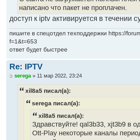
написано что пакет не проплачен.
доступ к iptv активируется в течении с
пишите в спецотдел техподдержки https://forum
f=1&t=653
ответ будет быстрее
Re: IPTV
serega
» 11 мар 2022, 23:24
xil8a5 писал(а):
serega писал(а):
xil8a5 писал(а):
Здравствуйте! qal3b33, xjt3b9 в о
Ott-Play некоторые каналы перио