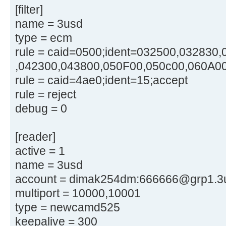
[filter]
name = 3usd
type = ecm
rule = caid=0500;ident=032500,032830
,042300,043800,050F00,050c00,060A00
rule = caid=4ae0;ident=15;accept
rule = reject
debug = 0
[reader]
active = 1
name = 3usd
account = dimak254dm:666666@grp1.3u
multiport = 10000,10001
type = newcamd525
keepalive = 300