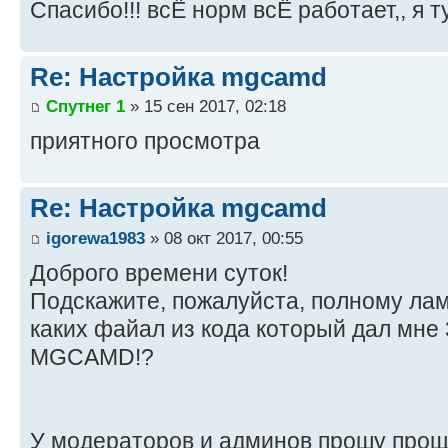
Спасибо!!! всЁ норм всЁ работает,, я т
Re: Настройка mgcamd
Спутнег 1
» 15 сен 2017, 02:18
приятного просмотра
Re: Настройка mgcamd
igorewa1983
» 08 окт 2017, 00:55
Доброго времени суток!
Подскажите, пожалуйста, полному лам
каких файал из кода который дал мне 
MGCAMD!?
У модераторов и админов прошу проще