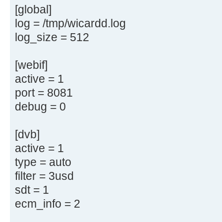
[global]
log = /tmp/wicardd.log
log_size = 512
[webif]
active = 1
port = 8081
debug = 0
[dvb]
active = 1
type = auto
filter = 3usd
sdt = 1
ecm_info = 2