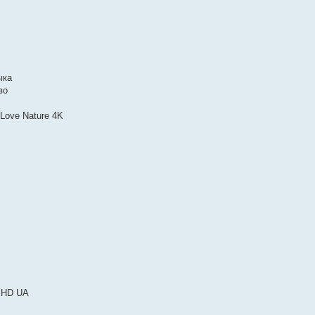
чка
во
Love Nature 4K
a HD UA