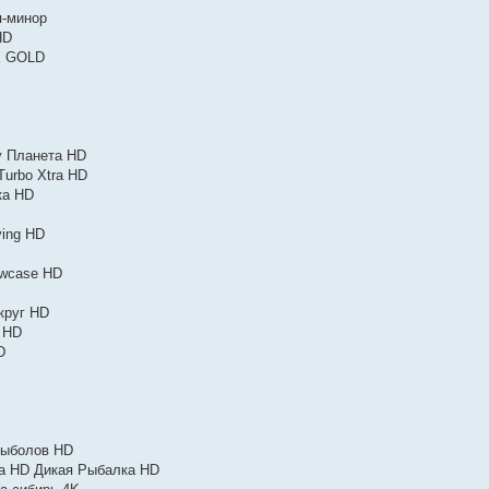
я-минор
HD
ox GOLD
ry Планета HD
urbo Xtra HD
ка HD
ving HD
owcase HD
круг HD
р HD
D
 рыболов HD
та HD Дикая Рыбалка HD