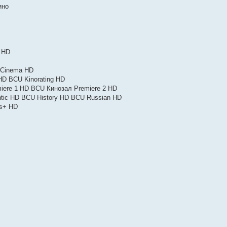
ино
 HD
 Cinema HD
D BCU Kinorating HD
ere 1 HD BCU Кинозал Premiere 2 HD
tic HD BCU History HD BCU Russian HD
s+ HD