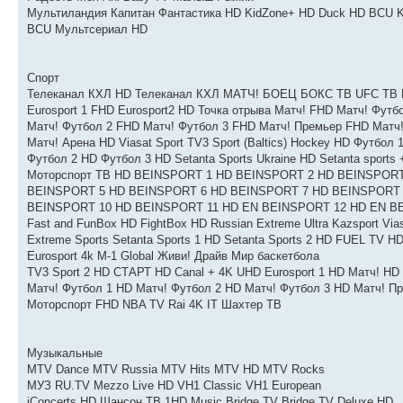
Мультиландия Капитан Фантастика HD KidZone+ HD Duck HD BCU K
BCU Мультсериал HD
Спорт
Телеканал КХЛ HD Телеканал КХЛ МАТЧ! БОЕЦ БОКС ТВ UFC ТВ
Eurosport 1 FHD Eurosport2 HD Точка отрыва Матч! FHD Матч! Футб
Матч! Футбол 2 FHD Матч! Футбол 3 FHD Матч! Премьер FHD Матч!
Матч! Арена HD Viasat Sport TV3 Sport (Baltics) Hockey HD Футбол 
Футбол 2 HD Футбол 3 HD Setanta Sports Ukraine HD Setanta sports
Моторспорт ТВ HD BEINSPORT 1 HD BEINSPORT 2 HD BEINSPORT
BEINSPORT 5 HD BEINSPORT 6 HD BEINSPORT 7 HD BEINSPORT 
BEINSPORT 10 HD BEINSPORT 11 HD EN BEINSPORT 12 HD EN BEI
Fast and FunBox HD FightBox HD Russian Extreme Ultra Kazsport Via
Extreme Sports Setanta Sports 1 HD Setanta Sports 2 HD FUEL TV H
Eurosport 4k M-1 Global Живи! Драйв Мир баскетбола
TV3 Sport 2 HD СТАРТ HD Canal + 4K UHD Eurosport 1 HD Матч! HD
Матч! Футбол 1 HD Матч! Футбол 2 HD Матч! Футбол 3 HD Матч! П
Моторспорт FHD NBA TV Rai 4K IT Шахтер ТВ
Музыкальные
MTV Dance MTV Russia MTV Hits MTV HD MTV Rocks
МУЗ RU.TV Mezzo Live HD VH1 Classic VH1 European
iConcerts HD Шансон TB 1HD Music Bridge TV Bridge TV Deluxe HD