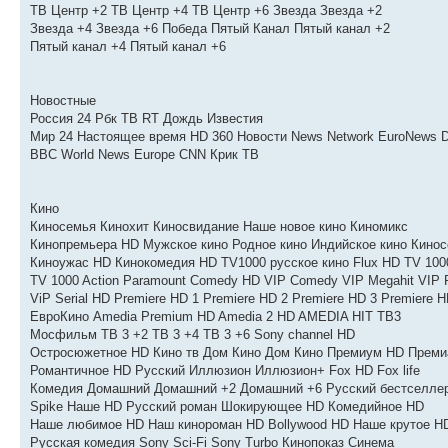
ТВ Центр +2 ТВ Центр +4 ТВ Центр +6 Звезда Звезда +2
Звезда +4 Звезда +6 Победа Пятый Канал Пятый канал +2
Пятый канал +4 Пятый канал +6
Новостные
Россия 24 Рбк ТВ RT Дождь Известия
Мир 24 Настоящее время HD 360 Новости News Network EuroNews 
BBC World News Europe CNN Крик ТВ
Кино
Киносемья Кинохит Киносвидание Наше новое кино Киномикс
Кинопремьера HD Мужское кино Родное кино Индийское кино Кино
Киноужас HD Кинокомедия HD TV1000 русское кино Flux HD TV 100
TV 1000 Action Paramount Comedy HD VIP Comedy VIP Megahit VIP 
ViP Serial HD Premiere HD 1 Premiere HD 2 Premiere HD 3 Premiere H
ЕвроКино Amedia Premium HD Amedia 2 HD AMEDIA HIT ТВ3
Мосфильм ТВ 3 +2 ТВ 3 +4 ТВ 3 +6 Sony channel HD
Остросюжетное HD Кино тв Дом Кино Дом Кино Премиум HD Прем
Романтичное HD Русский Иллюзион Иллюзион+ Fox HD Fox life
Комедия Домашний Домашний +2 Домашний +6 Русский бестселле
Spike Наше HD Русский роман Шокирующее HD Комедийное HD
Наше любимое HD Наш кинороман HD Bollywood HD Наше крутое HD
Русская комедия Sony Sci-Fi Sony Turbo Кинопоказ Синема